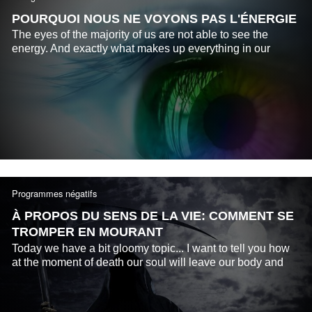
POURQUOI NOUS NE VOYONS PAS L'ÉNERGIE
The eyes of the majority of us are not able to see the
energy. And exactly what makes up everything in our
Universe. Why do our brain hides from us all this?
Programmes négatifs
À PROPOS DU SENS DE LA VIE: COMMENT SE
TROMPER EN MOURANT
Today we have a bit gloomy topic... I want to tell you how
at the moment of death our soul will leave our body and
what does it depend on.