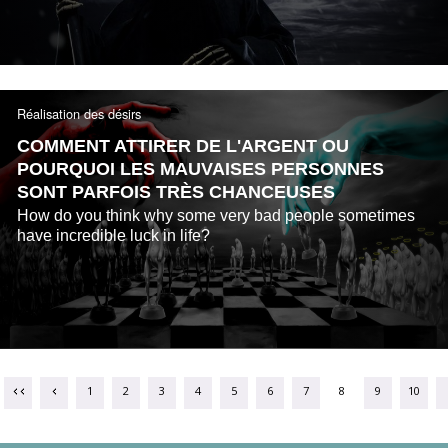
Réalisation des désirs
COMMENT ATTIRER DE L'ARGENT OU
POURQUOI LES MAUVAISES PERSONNES
SONT PARFOIS TRÈS CHANCEUSES
How do you think why some very bad people sometimes
have incredible luck in life?
1
2
3
4
5
6
7
8
9
10