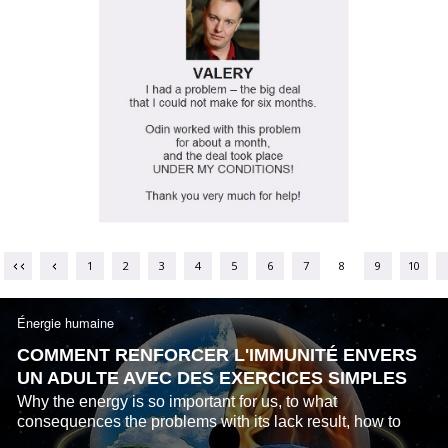
1
2
3
4
5
6
7
8
9
10
Énergie humaine
COMMENT RENFORCER L'IMMUNITÉ ENVERS
UN ADULTE AVEC DES EXERCICES SIMPLES
Why the energy is so important for us, to what
consequences the problems with its lack result, how to
raise and strengthen the immune system with the help of