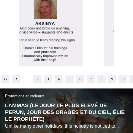
1
2
3
4
5
6
7
8
9
10
Promotions et cadeaux
LAMMAS (LE JOUR LE PLUS ELEVÉ DE
PERUN, JOUR DES ORAGES ET DU CIEL, ÉLIE
LE PROPHÈTE)
Unlike many other holidays, this holiday is not tied to...