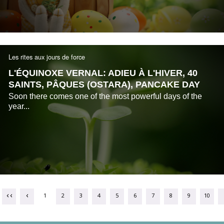
Les rites aux jours de force
L'ÉQUINOXE VERNAL: ADIEU À L'HIVER, 40
SAINTS, PÂQUES (OSTARA), PANCAKE DAY
Soon there comes one of the most powerful days of the
year...
1
2
3
4
5
6
7
8
9
10