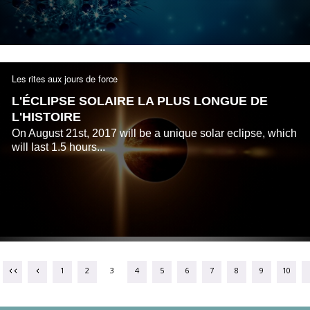
Les rites aux jours de force
L'ÉCLIPSE SOLAIRE LA PLUS LONGUE DE
L'HISTOIRE
On August 21st, 2017 will be a unique solar eclipse, which
will last 1.5 hours...
1
2
3
4
5
6
7
8
9
10