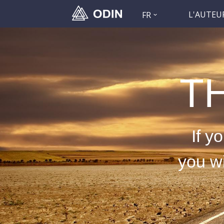
L'AUTEU
FR
T
If y
you w
— 