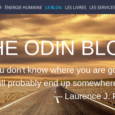
R
ÉNERGIE HUMAINE
LE BLOG
LES LIVRES
LES SERVICE
HE ODIN BL
ou don't know where you are g
ill probably end up somewhere
Laurence J. Pe