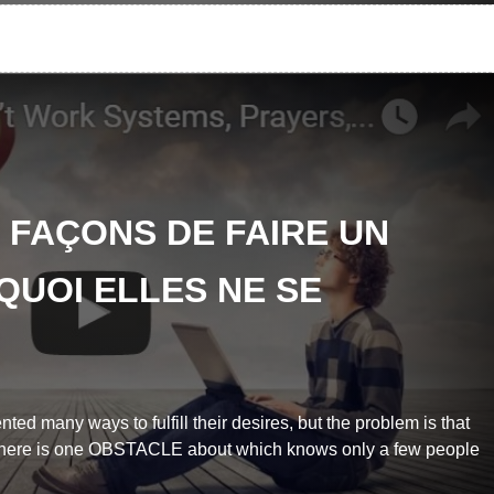
FAÇONS DE FAIRE UN
QUOI ELLES NE SE
ted many ways to fulfill their desires, but the problem is that
 There is one OBSTACLE about which knows only a few people
TESTIMONIALS
TESTIMONIALS