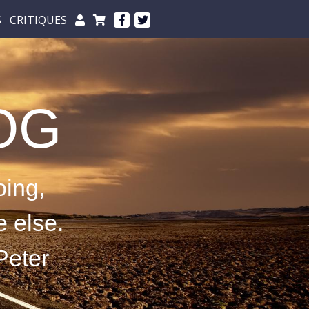
S
CRITIQUES
OG
oing,
 else.
ter