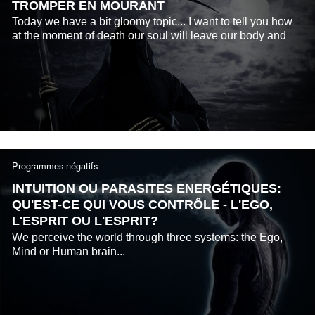
TROMPER EN MOURANT
Today we have a bit gloomy topic... I want to tell you how
at the moment of death our soul will leave our body and
what does it depend on.
Programmes négatifs
INTUITION OU PARASITES ENERGÉTIQUES:
QU'EST-CE QUI VOUS CONTRÔLE - L'EGO,
L'ESPRIT OU L'ESPRIT?
We perceive the world through three systems: the Ego,
Mind or Human brain...