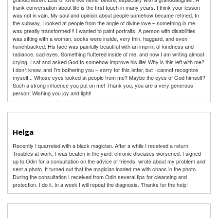
frank conversation about life is the first touch in many years. I think your lesson
was not in vain. My soul and opinion about people somehow became refined. In
the subway, I looked at people from the angle of divine love – something in me
was greatly transformed!!! I wanted to paint portraits, A person with disabilities
was sitting with a woman, socks were inside, very thin, haggard, and even
hunchbacked. His face was painfully beautiful with an imprint of kindness and
radiance, sad eyes. Something fluttered inside of me, and now I am writing almost
crying. I sat and asked God to somehow improve his life! Why is this left with me?
I don’t know, and I’m bothering you – sorry for this letter, but I cannot recognize
myself... Whose eyes looked at people from me? Maybe the eyes of God himself?
Such a strong influence you put on me! Thank you, you are a very generous
person! Wishing you joy and light!
Helga
Recently I quarreled with a black magician. After a while I received a return.
Troubles at work, I was beaten in the yard, chronic diseases worsened. I signed
up to Odin for a consultation on the advice of friends, wrote about my problem and
sent a photo. It turned out that the magician loaded me with chaos in the photo.
During the consultation I received from Odin several tips for cleansing and
protection. I do it. In a week I will repeat the diagnosis. Thanks for the help!