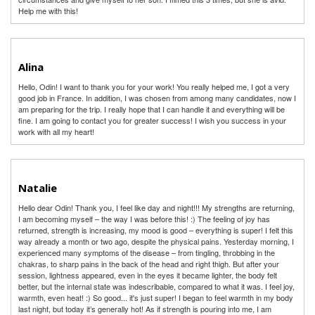
Help me with this!
Alina
Hello, Odin! I want to thank you for your work! You really helped me, I got a very
good job in France. In addition, I was chosen from among many candidates, now I
am preparing for the trip. I really hope that I can handle it and everything will be
fine. I am going to contact you for greater success! I wish you success in your
work with all my heart!
Natalie
Hello dear Odin! Thank you, I feel like day and night!!! My strengths are returning,
I am becoming myself – the way I was before this! :) The feeling of joy has
returned, strength is increasing, my mood is good – everything is super! I felt this
way already a month or two ago, despite the physical pains. Yesterday morning, I
experienced many symptoms of the disease – from tingling, throbbing in the
chakras, to sharp pains in the back of the head and right thigh. But after your
session, lightness appeared, even in the eyes it became lighter, the body felt
better, but the internal state was indescribable, compared to what it was. I feel joy,
warmth, even heat! :) So good... it's just super! I began to feel warmth in my body
last night, but today it’s generally hot! As if strength is pouring into me, I am