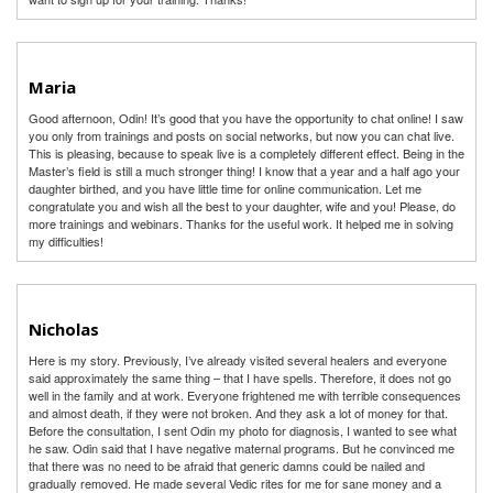
Maria
Good afternoon, Odin! It’s good that you have the opportunity to chat online! I saw
you only from trainings and posts on social networks, but now you can chat live.
This is pleasing, because to speak live is a completely different effect. Being in the
Master’s field is still a much stronger thing! I know that a year and a half ago your
daughter birthed, and you have little time for online communication. Let me
congratulate you and wish all the best to your daughter, wife and you! Please, do
more trainings and webinars. Thanks for the useful work. It helped me in solving
my difficulties!
Nicholas
Here is my story. Previously, I’ve already visited several healers and everyone
said approximately the same thing – that I have spells. Therefore, it does not go
well in the family and at work. Everyone frightened me with terrible consequences
and almost death, if they were not broken. And they ask a lot of money for that.
Before the consultation, I sent Odin my photo for diagnosis, I wanted to see what
he saw. Odin said that I have negative maternal programs. But he convinced me
that there was no need to be afraid that generic damns could be nailed and
gradually removed. He made several Vedic rites for me for sane money and a