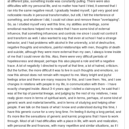
at different jobs, something inside was constantly pulling. There were also
difficulties with my personal life, and no matter how hard I tried, it seemed that I
ran into the same negative result. I gradually healed myself, I got very good and
noticeable results in personal transformation, but still, I felt the interference of
something, and whatever I did, I could not clean and remove these "overlapping".
So, as I studied myself very well this time, my abilities and feelings, some
emotional reactions helped me to realize that I have some kind of external
influence, that something influences and controls me since I could not control it
and transform as well. I also wanted to say that even at school I had a strange
behavior, and I had problems with alcohol in the university, a lot of destructive,
negative thoughts and emotions, painful relationships with men, thoughts of death
and suicide, although they were more external than my own, I always knew inside
of me that I could never do this. Also, there were very difficult periods of
hopelessness and despair, perhaps this also played a role and left a negative
trace. A lot of negativity I directed to myself at that time, a lot of hatred, criticism.
But the further, the more difficult it was to live in such thoughts and emotions, so
now this almost does not remain with respect to me. Many bright and joyful
feelings arise and there are many reasons for this, and I see them. Yes, and I see
changes in relations with people in my life, in communication with them - I have
exactly changed inside. About 3-4 years ago I visited a clairvoyant, he said that I
was at the top of parental lineage, and judging by the rest of my relatives, I was
really given more in terms of spiritual work, and in terms, perhaps, of some kind of
generic work and material benefits, and in terms of studying and helping other
people. If we talk on the basis of what I know and understood during this time, I
have this generic curse for a very long time. I'm feeling it during a long period, and
it's more like the sensations of generic and karmic programs that I have to work
through. Most of all I had difficulties with a place in life, with work and realization,
with personal life and finances, with many repetitive and similar situations, as if I