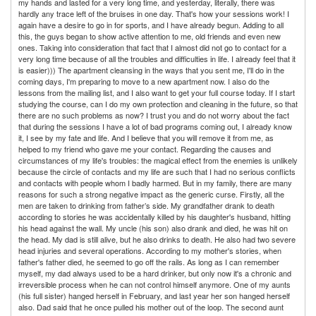
my hands and lasted for a very long time, and yesterday, literally, there was
hardly any trace left of the bruises in one day. That's how your sessions work! I
again have a desire to go in for sports, and I have already begun. Adding to all
this, the guys began to show active attention to me, old friends and even new
ones. Taking into consideration that fact that I almost did not go to contact for a
very long time because of all the troubles and difficulties in life. I already feel that it
is easier))) The apartment cleansing in the ways that you sent me, I'll do in the
coming days, I'm preparing to move to a new apartment now. I also do the
lessons from the mailing list, and I also want to get your full course today. If I start
studying the course, can I do my own protection and cleaning in the future, so that
there are no such problems as now? I trust you and do not worry about the fact
that during the sessions I have a lot of bad programs coming out, I already know
it, I see by my fate and life. And I believe that you will remove it from me, as
helped to my friend who gave me your contact. Regarding the causes and
circumstances of my life's troubles: the magical effect from the enemies is unlikely
because the circle of contacts and my life are such that I had no serious conflicts
and contacts with people whom I badly harmed. But in my family, there are many
reasons for such a strong negative impact as the generic curse. Firstly, all the
men are taken to drinking from father’s side. My grandfather drank to death
according to stories he was accidentally killed by his daughter's husband, hitting
his head against the wall. My uncle (his son) also drank and died, he was hit on
the head. My dad is still alive, but he also drinks to death. He also had two severe
head injuries and several operations. According to my mother's stories, when
father's father died, he seemed to go off the rails. As long as I can remember
myself, my dad always used to be a hard drinker, but only now it's a chronic and
irreversible process when he can not control himself anymore. One of my aunts
(his full sister) hanged herself in February, and last year her son hanged herself
also. Dad said that he once pulled his mother out of the loop. The second aunt