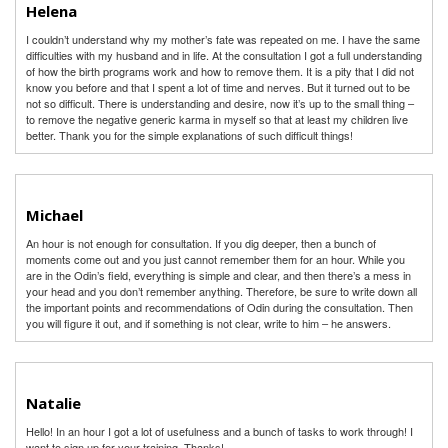
Helena
I couldn’t understand why my mother’s fate was repeated on me. I have the same
difficulties with my husband and in life. At the consultation I got a full understanding
of how the birth programs work and how to remove them. It is a pity that I did not
know you before and that I spent a lot of time and nerves. But it turned out to be
not so difficult. There is understanding and desire, now it’s up to the small thing –
to remove the negative generic karma in myself so that at least my children live
better. Thank you for the simple explanations of such difficult things!
Michael
An hour is not enough for consultation. If you dig deeper, then a bunch of
moments come out and you just cannot remember them for an hour. While you
are in the Odin’s field, everything is simple and clear, and then there’s a mess in
your head and you don’t remember anything. Therefore, be sure to write down all
the important points and recommendations of Odin during the consultation. Then
you will figure it out, and if something is not clear, write to him – he answers.
Natalie
Hello! In an hour I got a lot of usefulness and a bunch of tasks to work through! I
want to sign up for your training. Thanks!