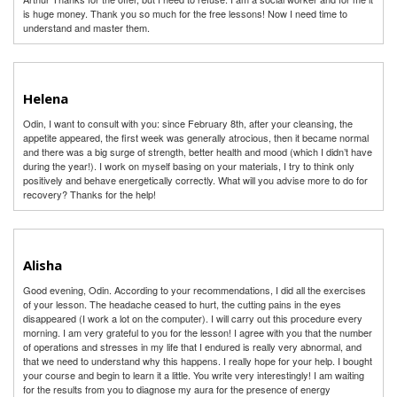
is huge money. Thank you so much for the free lessons! Now I need time to
understand and master them.
Helena
Odin, I want to consult with you: since February 8th, after your cleansing, the
appetite appeared, the first week was generally atrocious, then it became normal
and there was a big surge of strength, better health and mood (which I didn’t have
during the year!). I work on myself basing on your materials, I try to think only
positively and behave energetically correctly. What will you advise more to do for
recovery? Thanks for the help!
Alisha
Good evening, Odin. According to your recommendations, I did all the exercises
of your lesson. The headache ceased to hurt, the cutting pains in the eyes
disappeared (I work a lot on the computer). I will carry out this procedure every
morning. I am very grateful to you for the lesson! I agree with you that the number
of operations and stresses in my life that I endured is really very abnormal, and
that we need to understand why this happens. I really hope for your help. I bought
your course and begin to learn it a little. You write very interestingly! I am waiting
for the results from you to diagnose my aura for the presence of energy