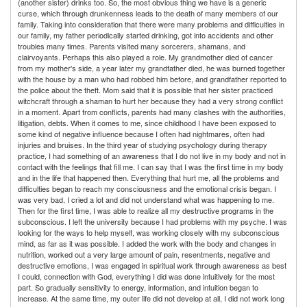
(another sister) drinks too. So, the most obvious thing we have is a generic
curse, which through drunkenness leads to the death of many members of our
family. Taking into consideration that there were many problems and difficulties in
our family, my father periodically started drinking, got into accidents and other
troubles many times. Parents visited many sorcerers, shamans, and
clairvoyants. Perhaps this also played a role. My grandmother died of cancer
from my mother's side, a year later my grandfather died, he was burned together
with the house by a man who had robbed him before, and grandfather reported to
the police about the theft. Mom said that it is possible that her sister practiced
witchcraft through a shaman to hurt her because they had a very strong conflict
in a moment. Apart from conflicts, parents had many clashes with the authorities,
litigation, debts. When it comes to me, since childhood I have been exposed to
some kind of negative influence because I often had nightmares, often had
injuries and bruises. In the third year of studying psychology during therapy
practice, I had something of an awareness that I do not live in my body and not in
contact with the feelings that fill me. I can say that I was the first time in my body
and in the life that happened then. Everything that hurt me, all the problems and
difficulties began to reach my consciousness and the emotional crisis began. I
was very bad, I cried a lot and did not understand what was happening to me.
Then for the first time, I was able to realize all my destructive programs in the
subconscious. I left the university because I had problems with my psyche. I was
looking for the ways to help myself, was working closely with my subconscious
mind, as far as it was possible. I added the work with the body and changes in
nutrition, worked out a very large amount of pain, resentments, negative and
destructive emotions, I was engaged in spiritual work through awareness as best
I could, connection with God, everything I did was done intuitively for the most
part. So gradually sensitivity to energy, information, and intuition began to
increase. At the same time, my outer life did not develop at all, I did not work long