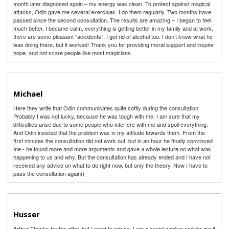
month later diagnosed again – my energy was clean. To protect against magical
attacks, Odin gave me several exercises. I do them regularly. Two months have
passed since the second consultation. The results are amazing – I began to feel
much better, I became calm, everything is getting better in my family and at work,
there are some pleasant “accidents”. I got rid of alcohol too. I don’t know what he
was doing there, but it worked! Thank you for providing moral support and inspire
hope, and not scare people like most magicians.
Michael
Here they write that Odin communicates quite softly during the consultation.
Probably I was not lucky, because he was tough with me. I am sure that my
difficulties arise due to some people who interfere with me and spoil everything.
And Odin insisted that the problem was in my attitude towards them. From the
first minutes the consultation did not work out, but in an hour he finally convinced
me - he found more and more arguments and gave a whole lecture on what was
happening to us and why. But the consultation has already ended and I have not
received any advice on what to do right now, but only the theory. Now I have to
pass the consultation again((
Husser
Arthur Thanks for the offer, but I need to refuse. I am a social worker and for me it