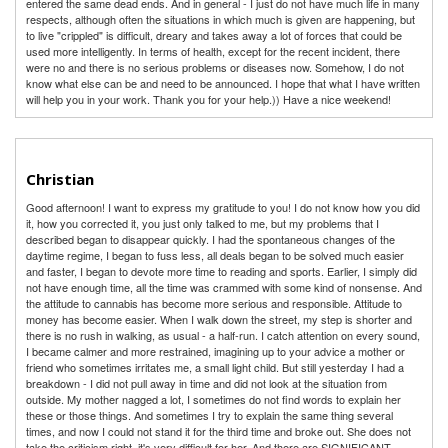
entered the same dead ends. And in general - I just do not have much life in many
respects, although often the situations in which much is given are happening, but
to live "crippled" is difficult, dreary and takes away a lot of forces that could be
used more intelligently. In terms of health, except for the recent incident, there
were no and there is no serious problems or diseases now. Somehow, I do not
know what else can be and need to be announced. I hope that what I have written
will help you in your work. Thank you for your help.)) Have a nice weekend!
Christian
Good afternoon! I want to express my gratitude to you! I do not know how you did
it, how you corrected it, you just only talked to me, but my problems that I
described began to disappear quickly. I had the spontaneous changes of the
daytime regime, I began to fuss less, all deals began to be solved much easier
and faster, I began to devote more time to reading and sports. Earlier, I simply did
not have enough time, all the time was crammed with some kind of nonsense. And
the attitude to cannabis has become more serious and responsible. Attitude to
money has become easier. When I walk down the street, my step is shorter and
there is no rush in walking, as usual - a half-run. I catch attention on every sound,
I became calmer and more restrained, imagining up to your advice a mother or
friend who sometimes irritates me, a small light child. But still yesterday I had a
breakdown - I did not pull away in time and did not look at the situation from
outside. My mother nagged a lot, I sometimes do not find words to explain her
these or those things. And sometimes I try to explain the same thing several
times, and now I could not stand it for the third time and broke out. She does not
take the criticism right, it's very difficult for her. And there are SIGNIFICANT