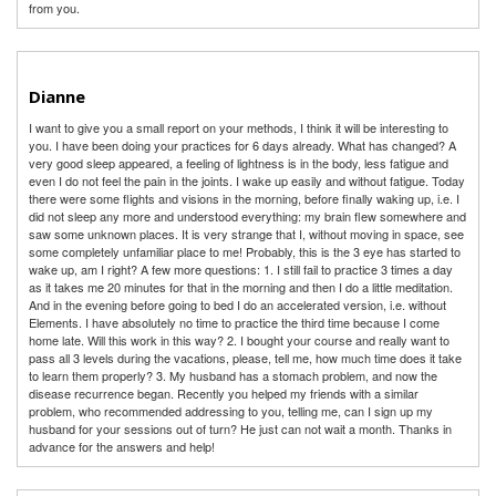
from you.
Dianne
I want to give you a small report on your methods, I think it will be interesting to
you. I have been doing your practices for 6 days already. What has changed? A
very good sleep appeared, a feeling of lightness is in the body, less fatigue and
even I do not feel the pain in the joints. I wake up easily and without fatigue. Today
there were some flights and visions in the morning, before finally waking up, i.e. I
did not sleep any more and understood everything: my brain flew somewhere and
saw some unknown places. It is very strange that I, without moving in space, see
some completely unfamiliar place to me! Probably, this is the 3 eye has started to
wake up, am I right? A few more questions: 1. I still fail to practice 3 times a day
as it takes me 20 minutes for that in the morning and then I do a little meditation.
And in the evening before going to bed I do an accelerated version, i.e. without
Elements. I have absolutely no time to practice the third time because I come
home late. Will this work in this way? 2. I bought your course and really want to
pass all 3 levels during the vacations, please, tell me, how much time does it take
to learn them properly? 3. My husband has a stomach problem, and now the
disease recurrence began. Recently you helped my friends with a similar
problem, who recommended addressing to you, telling me, can I sign up my
husband for your sessions out of turn? He just can not wait a month. Thanks in
advance for the answers and help!