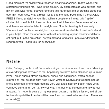
Good morning! I’m giving you a report on cleaning sessions. Today, when you
started working with me, I was in the church. My entire left side was burning, and
my left arm was numb. But you removed this hardness and everything came out
over my head! God, what a relief I felt at that moment! Feeling as if the SOUL is
FREE!!! I’m so grateful to you! But. Within a couple of minutes, this "reptile"
climbed into me right into the church again. I felt it like a hot fever in my left ear,
and then a few minutes later in the right one. Now I'm burning, but tolerantly.
"Connections" continue to exist, but they are weakened a little. I trust in God and
in your help! I clean the apartment with salt according to your recommendations,
eat right, put up the protection, as you advised, and stick up to everything that I
read from you! Thank you for everything!
Natalie
Odin, I'm happy to the limit! Some other degree of development and understanding
of everything was revealed to me. Apparently we have been cleansed up to some
layer. I am in such a strong emotional shock and happiness, words cannot
express it! I feel so good right now, I even wrote to Nastya and talked to her, as
she is a woman, she understood me very well and sincerely. I don’t know what
you have done, and I don’t know yet what it is, but what I understand now is just
amazing. I’m not only aware of my essence, but also my life’s mission, and all the
technical capabilities to solve all the questions that need to be resolved. There are
no words)))