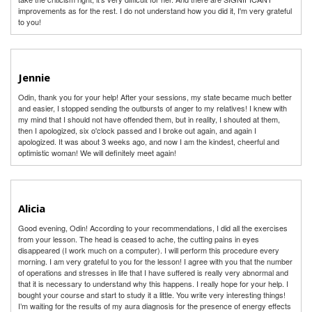
improvements as for the rest. I do not understand how you did it, I'm very grateful
to you!
Jennie
Odin, thank you for your help! After your sessions, my state became much better
and easier, I stopped sending the outbursts of anger to my relatives! I knew with
my mind that I should not have offended them, but in reality, I shouted at them,
then I apologized, six o'clock passed and I broke out again, and again I
apologized. It was about 3 weeks ago, and now I am the kindest, cheerful and
optimistic woman! We will definitely meet again!
Alicia
Good evening, Odin! According to your recommendations, I did all the exercises
from your lesson. The head is ceased to ache, the cutting pains in eyes
disappeared (I work much on a computer). I will perform this procedure every
morning. I am very grateful to you for the lesson! I agree with you that the number
of operations and stresses in life that I have suffered is really very abnormal and
that it is necessary to understand why this happens. I really hope for your help. I
bought your course and start to study it a little. You write very interesting things!
I’m waiting for the results of my aura diagnosis for the presence of energy effects