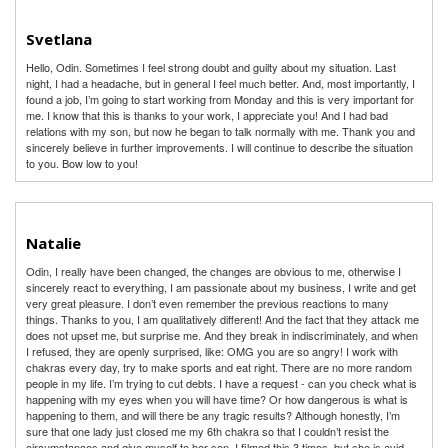
Svetlana
Hello, Odin. Sometimes I feel strong doubt and guilty about my situation. Last
night, I had a headache, but in general I feel much better. And, most importantly, I
found a job, I’m going to start working from Monday and this is very important for
me. I know that this is thanks to your work, I appreciate you! And I had bad
relations with my son, but now he began to talk normally with me. Thank you and
sincerely believe in further improvements. I will continue to describe the situation
to you. Bow low to you!
Natalie
Odin, I really have been changed, the changes are obvious to me, otherwise I
sincerely react to everything, I am passionate about my business, I write and get
very great pleasure. I don’t even remember the previous reactions to many
things. Thanks to you, I am qualitatively different! And the fact that they attack me
does not upset me, but surprise me. And they break in indiscriminately, and when
I refused, they are openly surprised, like: OMG you are so angry! I work with
chakras every day, try to make sports and eat right. There are no more random
people in my life. I’m trying to cut debts. I have a request - can you check what is
happening with my eyes when you will have time? Or how dangerous is what is
happening to them, and will there be any tragic results? Although honestly, I’m
sure that one lady just closed me my 6th chakra so that I couldn’t resist the
circumstances and give myself to her son. I filmed this 3 times, but she is avid.