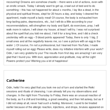
recovering! Dreams are somehow chaotic – there were a lot of actions, even with
an erotic smack. Today I already want to get up, crawl out of bed and to do
something – this has not happened for about x months, I lay like a dead, in the
physical and spiritual throes, slept for 20 hours a day, and today I cleaned the
apartment, made myself a tasty meal! Of course, the body is exhausted from
long-lasting pains, depressions, etc., but I will do a little according to your
recommendations, will strengthen my body and Spirit, do exercises, pray, I will
walk more in nature, I will clean my house, at least I will try. I was not surprised
about the spell that you told me about, I felt it for a long time, and I did a check
yesterday with an egg – 5 blood points appeared! Today, there is only 1 big, 2
small ones and all the negativity leaves me, so I see a picture with an egg in the
water :) Of course, I'm not a professional, but I learned from YouTube, I made
myself rolling out an egg) Please write, does my initiative interfere with your work?
Odin, I am very grateful to you! The results from first day are amazing! I am very
glad that I found you. With love, appreciation and gratitude, may all the Light
Powers protect you! Wishing you a lot of happiness!
Catherine
Odin, hello! I'm very glad that you took me out of turn and started the Reiki
sessions and rituals of cleansing. I can already tell you my observations and
changes. In the night from Thursday to Friday, there was an unusual reaction of
the body, as if a chill and trembling, a great sweating, and then fell asleep, but as if
I did not sleep at all, never had such a feeling. Moreover, I used to be treated
earlier because of the allergic reaction, injections, and drops, bruises appeared on