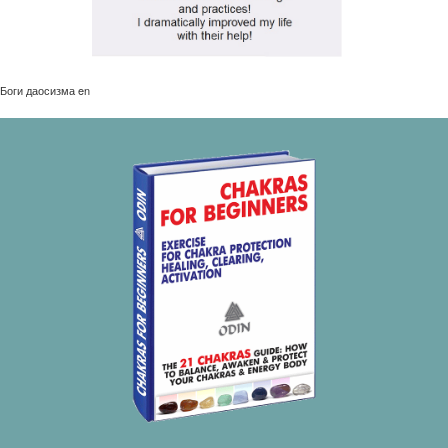
Боги даосизма en