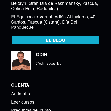
Beltayn (Gran Día de Rakhmansky, Pascua,
Colina Roja, Radunitsa)
El Equinoccio Vernal: Adiós Al Invierno, 40
Santos, Pascua (Ostara), Día Del
Panqueque
EL BLOG
ODIN
@odin_sadashiva
CUENTA
Antimatrix
Leer cursos
Preguntas del curso