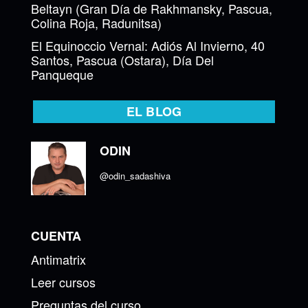
Beltayn (Gran Día de Rakhmansky, Pascua,
Colina Roja, Radunitsa)
El Equinoccio Vernal: Adiós Al Invierno, 40
Santos, Pascua (Ostara), Día Del
Panqueque
EL BLOG
ODIN
@odin_sadashiva
CUENTA
Antimatrix
Leer cursos
Preguntas del curso