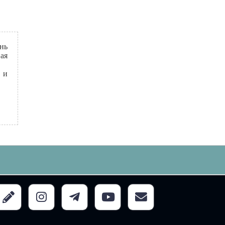
ень
ая
 и