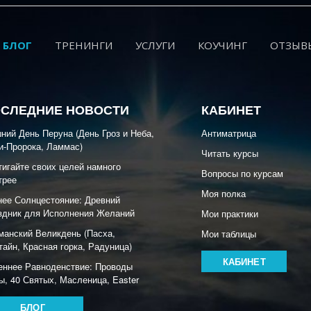
БЛОГ
ТРЕНИНГИ
УСЛУГИ
КОУЧИНГ
ОТЗЫВ
СЛЕДНИЕ НОВОСТИ
КАБИНЕТ
ний День Перуна (День Гроз и Неба,
Антиматрица
и-Пророка, Ламмас)
Читать курсы
тигайте своих целей намного
Вопросы по курсам
трее
Моя полка
нее Солнцестояние: Древний
здник для Исполнения Желаний
Мои практики
манский Великдень (Пасха,
Мои таблицы
тайн, Красная горка, Радуница)
КАБИНЕТ
еннее Равноденствие: Проводы
ы, 40 Святых, Масленица, Easter
БЛОГ