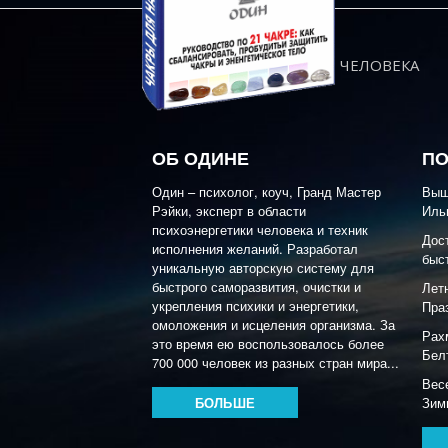
ЭНЕРГИЯ ЧЕЛОВЕКА
ОБ ОДИНЕ
ПО
Один – психолог, коуч, Гранд Мастер
Выш
Рэйки, эксперт в области
Иль
психоэнергетики человека и техник
Дос
исполнения желаний. Разработал
быс
уникальную авторскую систему для
быстрого саморазвития, очистки и
Лет
укрепления психики и энергетики,
Пра
омоложения и исцеления организма. За
Рах
это время ею воспользовалось более
Бел
700 000 человек из разных стран мира...
Вес
БОЛЬШЕ
Зим