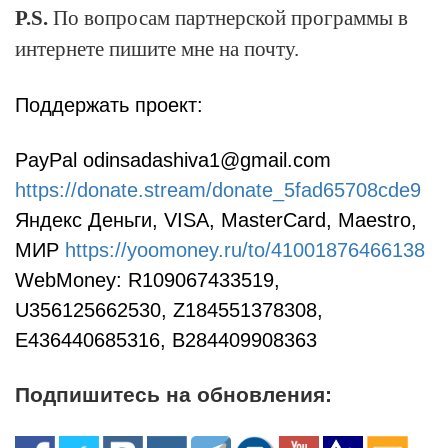
P.S.
По вопросам партнерской программы в
интернете пишите мне на почту.
Поддержать проект:
PayPal odinsadashiva1@gmail.com
https://donate.stream/donate_5fad65708cde9
Яндекс Деньги, VISA, MasterCard, Maestro,
МИР
https://yoomoney.ru/to/41001876466138
WebMoney: R109067433519,
U356125662530, Z184551378308,
E436440685316, B284409908363
Подпишитесь на обновления: