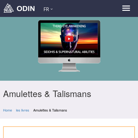
FR
Amulettes & Talismans
Home
les livres
Amulettes & Talismans