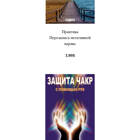
Практика
Перезапись негативной
кармы
3.99$