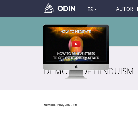
AUTOR
ES
DEMONS OF HINDUISM
Демоны индуизма en