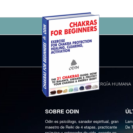
NOTICIAS
ENERGÍA HUMANA
SOBRE ODIN
ÚL
Odin es psicólogo, sanador espiritual, gran
Lamm
maestro de Reiki de 4 etapas, practicante
De T
psíquico y entrenador de vida, experto en