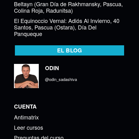
Beltayn (Gran Día de Rakhmansky, Pascua,
Colina Roja, Radunitsa)
El Equinoccio Vernal: Adiós Al Invierno, 40
Santos, Pascua (Ostara), Día Del
Panqueque
EL BLOG
ODIN
@odin_sadashiva
CUENTA
Antimatrix
Leer cursos
Preguntas del curso