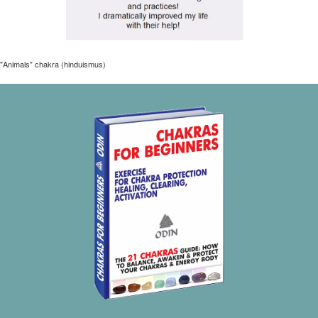
"Animals" chakra (hinduismus)